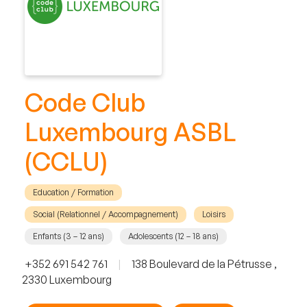
Code Club
Luxembourg ASBL
(CCLU)
Education / Formation
Social (Relationnel / Accompagnement)
Loisirs
Enfants (3 – 12 ans)
Adolescents (12 – 18 ans)
+352 691 542 761
|
138 Boulevard de la Pétrusse ,
2330 Luxembourg