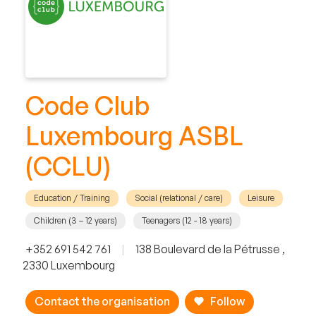
Code Club
Luxembourg ASBL
(CCLU)
Education / Training
Social (relational / care)
Leisure
Children (3 – 12 years)
Teenagers (12 - 18 years)
+352 691 542 761
|
138 Boulevard de la Pétrusse ,
2330 Luxembourg
Contact the organisation
Follow