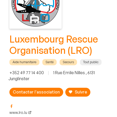
Luxembourg Rescue
Organisation (LRO)
Aide humanitaire
Santé
Secours
Tout public
+352 49 77 14 400
|
1 Rue Emile Nilles , 6131
Junglinster
Contacter l'association
Suivre
www.lro.lu