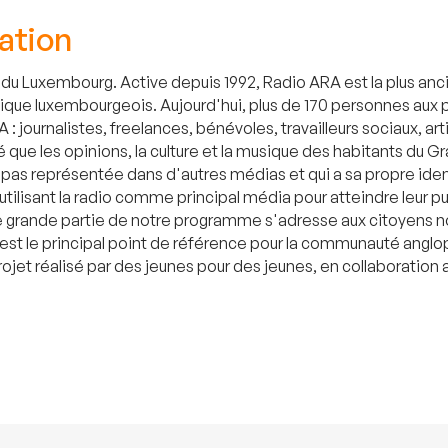
ation
u Luxembourg. Active depuis 1992, Radio ARA est la plus anc
ue luxembourgeois. Aujourd'hui, plus de 170 personnes aux pro
journalistes, freelances, bénévoles, travailleurs sociaux, art
ié que les opinions, la culture et la musique des habitants d
 pas représentée dans d'autres médias et qui a sa propre iden
ilisant la radio comme principal média pour atteindre leur p
e grande partie de notre programme s'adresse aux citoyens no
est le principal point de référence pour la communauté anglop
projet réalisé par des jeunes pour des jeunes, en collaborati