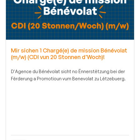
Mir sichen 1 Chargé(e) de mission Bénévolat
(m/w) (CDI vun 20 Stonnen d'Woch)!
D'Agence du Bénévolat sicht no Ënnerstëtzung bei der
Fërderung a Promotioun vum Benevolat zu Lëtzebuerg.