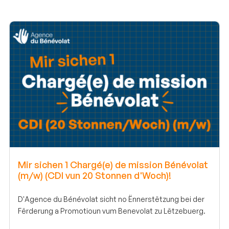
Mir sichen 1 Chargé(e) de mission Bénévolat
(m/w) (CDI vun 20 Stonnen d'Woch)!
D'Agence du Bénévolat sicht no Ënnerstëtzung bei der
Fërderung a Promotioun vum Benevolat zu Lëtzebuerg.