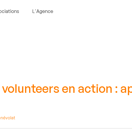
ociations
L'Agence
volunteers en action : a
s
énévolat