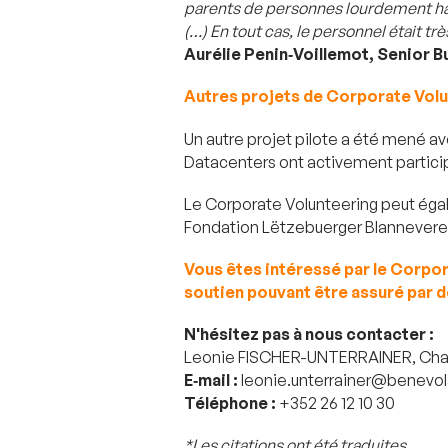
parents de personnes lourdement h
(…) En tout cas, le personnel était tr
Aurélie Penin‑Voillemot, Senior 
Autres projets de Corporate Vol
Un autre projet pilote a été mené av
Datacenters ont activement participé
Le Corporate Volunteering peut éga
Fondation Lëtzebuerger Blannevereen
Vous êtes intéressé par le Corpor
soutien pouvant être assuré par 
N'hésitez pas à nous contacter :
Leonie FISCHER-UNTERRAINER,
Cha
E‑mail :
leonie.unterrainer@benevola
Téléphone :
+352 26 12 10 30
*Les citations ont été traduites.