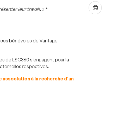
senter leur travail. » *
atrices bénévoles de Vantage
·es de LSC360 s’engagent pour la
aternelles respectives.
 association à la recherche d’un