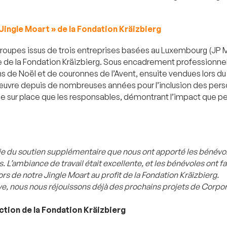
Jingle Moart » de la Fondation Kräizbierg
roupes issus de trois entreprises basées au Luxembourg (JP
ole de la Fondation Kräizbierg. Sous encadrement professionnel
s de Noël et de couronnes de l’Avent, ensuite vendues lors du «
œuvre depuis de nombreuses années pour l’inclusion des pers
ipe sur place que les responsables, démontrant l’impact que pe
vie du soutien supplémentaire que nous ont apporté les bénévole
 L’ambiance de travail était excellente, et les bénévoles ont fa
ors de notre Jingle Moart au profit de la Fondation Kräizbierg.
ve, nous nous réjouissons déjà des prochains projets de Corpo
ction de la Fondation Kräizbierg