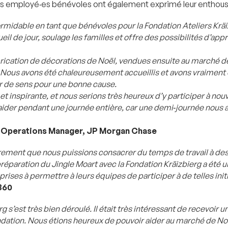
eurs employé·es bénévoles ont également exprimé leur enthou
midable en tant que bénévoles pour la Fondation Ateliers Kräi
eil de jour, soulage les familles et offre des possibilités d’app
abrication de décorations de Noël, vendues ensuite au marché de
. Nous avons été chaleureusement accueillis et avons vraiment 
eur de sens pour une bonne cause.
et inspirante, et nous serions très heureux d’y participer à no
ider pendant une journée entière, car une demi‑journée nous a
t Operations Manager, JP Morgan Chase
rement que nous puissions consacrer du temps de travail à des 
 préparation du Jingle Moart avec la Fondation Kräizbierg a été 
ses à permettre à leurs équipes de participer à de telles initia
360
rg s’est très bien déroulé. Il était très intéressant de recevoir 
fondation. Nous étions heureux de pouvoir aider au marché de Noë