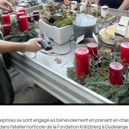
eprises se sont engagé·es bénévolement en prenant en charg
ns l’atelier horticole de la Fondation Kräizbierg à Dudelange 