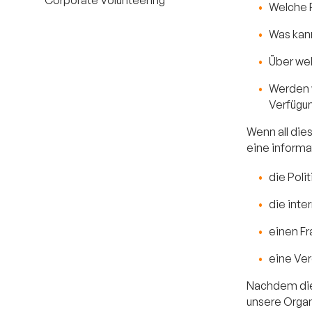
Welche 
Was kann
Über wel
Werden w
Verfügung
Wenn all die
eine informa
die Polit
die inte
einen Fr
eine Ver
Nachdem die f
unsere Orga