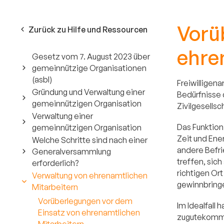
Vorü
Zurück zu Hilfe und Ressourcen
ehre
Gesetz vom 7. August 2023 über
gemeinnützige Organisationen
(asbl)
Freiwilligena
Gründung und Verwaltung einer
Bedürfnisse d
gemeinnützigen Organisation
Zivilgesellsc
Verwaltung einer
Das Funktion
gemeinnützigen Organisation
Zeit und Ener
Welche Schritte sind nach einer
andere Befri
Generalversammlung
treffen, sic
erforderlich?
richtigen Ort
Verwaltung von ehrenamtlichen
gewinnbring
Mitarbeitern
Vorüberlegungen vor dem
Im Idealfall 
Einsatz von ehrenamtlichen
zugutekommt 
Mitarbeitern