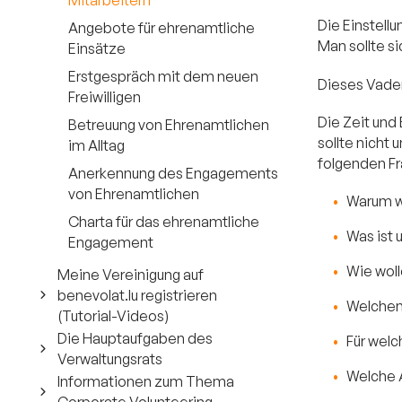
Die Einstellu
Angebote für ehrenamtliche
Man sollte s
Einsätze
Erstgespräch mit dem neuen
Dieses Vademe
Freiwilligen
Die Zeit und 
Betreuung von Ehrenamtlichen
sollte nicht 
im Alltag
folgenden Fr
Anerkennung des Engagements
von Ehrenamtlichen
Warum wi
Charta für das ehrenamtliche
Was ist 
Engagement
Wie woll
Meine Vereinigung auf
benevolat.lu registrieren
Welchen 
(Tutorial-Videos)
Die Hauptaufgaben des
Für welc
Verwaltungsrats
Welche 
Informationen zum Thema
Corporate Volunteering