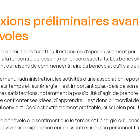
exions préliminaires ava
voles
a de multiples facettes. Il est source d’épanouissement pour ce
 à la rencontre de besoins non encore satisfaits. Les bénévole
nt de raisons de commencer à faire du bénévolat qu’il y a de
ement, l’administration, les activités d’une association repo
leur temps et leur énergie. Il est important qu’au-delà de son
tres satisfactions, notamment la possibilité d'agir, de prendr
e confronter ses idées, d'apprendre. Il est donc primordial de
lui convient. Ceci est extrêmement profitable, aussi bien pour
e bénévole a le sentiment que le temps et l'énergie qu'il consa
e vivre une expérience enrichissante sur le plan personnel. L'