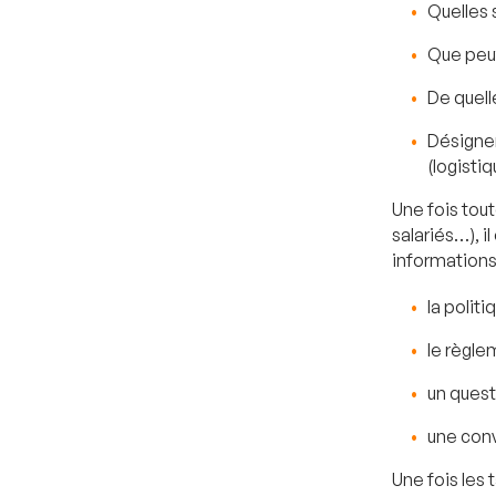
Quelles 
Que peut
De quell
Désigner
(logistiq
Une fois tout
salariés…), 
informations
la polit
le règle
un quest
une con
Une fois les