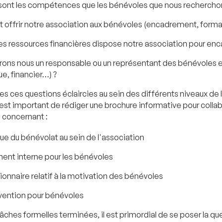
sont les compétences que les bénévoles que nous recherchon
 offrir notre association aux bénévoles (encadrement, forma
es ressources financières dispose notre association pour enc
ons nous un responsable ou un représentant des bénévoles et
ue, financier…) ?
es ces questions éclaircies au sein des différents niveaux de 
il est important de rédiger une brochure informative pour col
 concernant :
ique du bénévolat au sein de l'association
ment interne pour les bénévoles
ionnaire relatif à la motivation des bénévoles
vention pour bénévoles
 tâches formelles terminées, il est primordial de se poser la