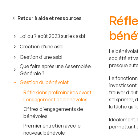
Réfl
Retour à aide et ressources
béné
Loi du 7 août 2023 sur les asbl
Création d’une asbl
Le bénévolat 
Gestion d'une asbl
société et va
presque auta
Que faire après une Assemblée
Générale ?
Le fonctionn
Gestion du bénévolat
investissent 
Réflexions préliminaires avant
trouver d'au
l'engagement de bénévoles
s’exprimer, d
la tâche qui 
Offres d'engagements de
bénévoles
Idéalement, l
Premier entretien avec le
permettant d
nouveau bénévole