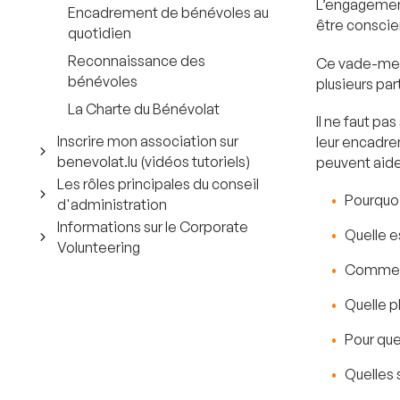
L’engagement
Encadrement de bénévoles au
être conscie
quotidien
Reconnaissance des
Ce vade-mecu
bénévoles
plusieurs part
La Charte du Bénévolat
Il ne faut pa
Inscrire mon association sur
leur encadrem
benevolat.lu (vidéos tutoriels)
peuvent aider 
Les rôles principales du conseil
Pourquoi
d'administration
Informations sur le Corporate
Quelle e
Volunteering
Comment 
Quelle p
Pour que
Quelles 