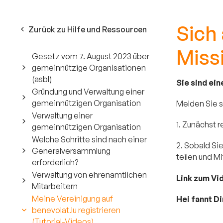
Sich 
Zurück zu Hilfe und Ressourcen
Miss
Gesetz vom 7. August 2023 über
gemeinnützige Organisationen
(asbl)
Sie sind ei
Gründung und Verwaltung einer
gemeinnützigen Organisation
Melden Sie si
Verwaltung einer
1. Zunächst r
gemeinnützigen Organisation
Welche Schritte sind nach einer
2. Sobald Si
Generalversammlung
teilen und Mi
erforderlich?
Verwaltung von ehrenamtlichen
Link zum Vi
Mitarbeitern
Meine Vereinigung auf
Hei fannt D
benevolat.lu registrieren
(Tutorial-Videos)