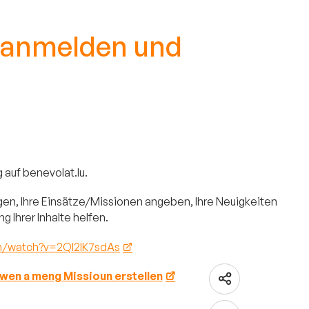
ns anmelden und
g auf benevolat.lu.
gen, Ihre Einsätze/Missionen angeben, Ihre Neuigkeiten
g Ihrer Inhalte helfen.
m/watch?v=2QI2lK7sdAs
wen a meng Missioun erstellen